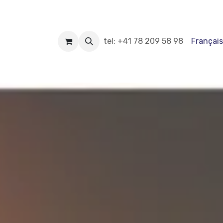
ppointments, events
Cours
tel: +41 78 209 58 98
Boutique
Blog
Français