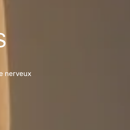
S
me nerveux