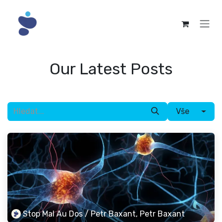
Přejít na obsah
Our Latest Posts
Vše
Stop Mal Au Dos / Petr Baxant, Petr Baxant